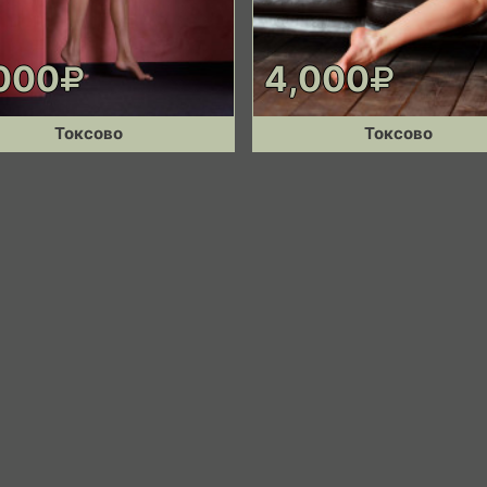
000
4,000
Токсово
Токсово