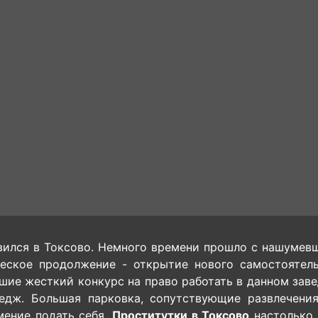
ился в Токсово. Немного времени прошло с нашумевш
ческое продолжение - открытие нового самостоятель
ие жесткий конкурс на право работать в данном заве
тедж. Большая парковка, сопутствующие развлечени
мение подать себя.
Проститутки в Токсово
настолько 