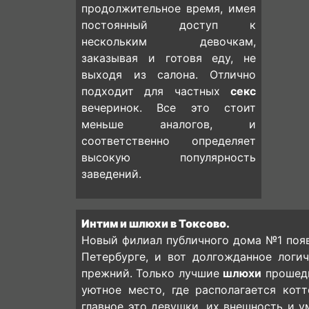
продолжительное время, имея
постоянный доступ к
нескольким девочкам,
заказывая и готовя еду, не
выходя из салона. Отлично
подходит для частных
секс
вечеринок. Все это стоит
меньше аналогов, и
соответственно определяет
высокую популярность
заведений.
Интим и шлюхи в Токсово.
Новый филиал публичного дома №1 появ
Петербурге, и вот долгожданное логи
прежний. Только лучшие
шлюхи
прошедш
уютное место, где располагается кот
главное это девушки, их внешность и у