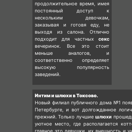
продолжительное время, имея
постоянный доступ к
нескольким девочкам,
заказывая и готовя еду, не
выходя из салона. Отлично
подходит для частных
секс
вечеринок. Все это стоит
меньше аналогов, и
соответственно определяет
высокую популярность
заведений.
Интим и шлюхи в Токсово.
Новый филиал публичного дома №1 появ
Петербурге, и вот долгожданное логи
прежний. Только лучшие
шлюхи
прошедш
уютное место, где располагается кот
главное это девушки, их внешность и у