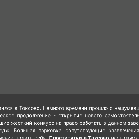
ился в Токсово. Немного времени прошло с нашумевш
ческое продолжение - открытие нового самостоятель
ие жесткий конкурс на право работать в данном заве
тедж. Большая парковка, сопутствующие развлечени
мение подать себя.
Проститутки в Токсово
настолько 