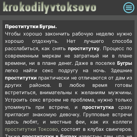
Проститутки Бугры.
Чтобы хорошо закончить рабочую неделю нужно
хорошо отдохнуть. Нет лучшего способа
расслабиться, как снять
проститутку
. Процесс по
современным меркам не затратный ни в плане
времени, ни в плане денег. Даже в поселке
Бугры
легко найти секс подругу на ночь. Здешние
проститутки
практически не отличаются от дам из
других районов. В любое время готовы
встретиться, внимательны к желаниям мужчины.
Устроить секс втроем не проблема, нужно только
упомянуть при встрече, и
проститутка
сразу
пригласит знакомую девочку. Групповые встречи
здесь любят, и местные феи, как их коллеги
проститутки Токсово
, состоят в клубах свингеров.
Также
проститутки в Буграх
известны тем, что не